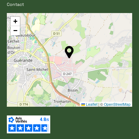
Contact
+
−
Leaflet
|
©
OpenStreetMap